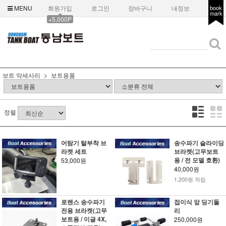
MENU
회원가입
로그인
장바구니
내정보
book
mark
+5,000P
보트 악세사리
보트용품
정렬
어탐기 탈부착 브
송수파기 슬라이딩
라켓 세트
브라켓(고무보트
용 / 전 모델 호환)
53,000원
40,000원
1,200원 적립
로렌스 송수파기
접이식 앞 딩기돌
전용 브라켓(고무
리
보트용 / 이글 4X,
250,000원