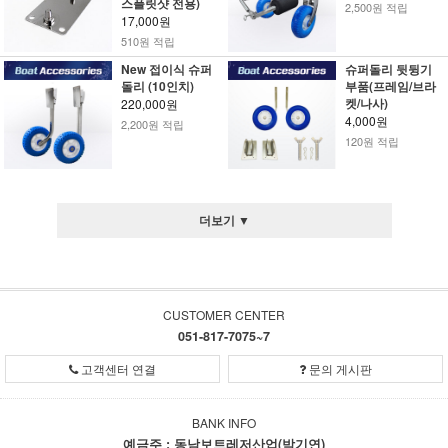
스플릿샷 전용)
2,500원 적립
17,000원
510원 적립
New 접이식 슈퍼
슈퍼돌리 뒷뒹기
돌리 (10인치)
부품(프레임/브라
켓/나사)
220,000원
4,000원
2,200원 적립
120원 적립
더보기 ▼
CUSTOMER CENTER
051-817-7075~7
고객센터 연결
문의 게시판
BANK INFO
예금주 : 동남보트레저산업(박기연)