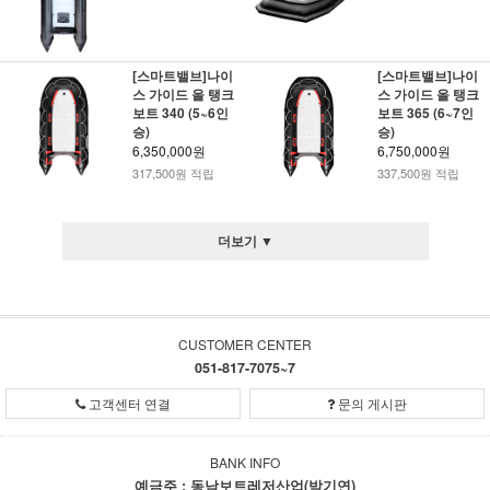
[스마트밸브]나이
[스마트밸브]나이
스 가이드 올 탱크
스 가이드 올 탱크
보트 340 (5~6인
보트 365 (6~7인
승)
승)
6,350,000원
6,750,000원
317,500원 적립
337,500원 적립
더보기 ▼
CUSTOMER CENTER
051-817-7075~7
고객센터 연결
문의 게시판
BANK INFO
예금주 : 동남보트레저산업(박기연)