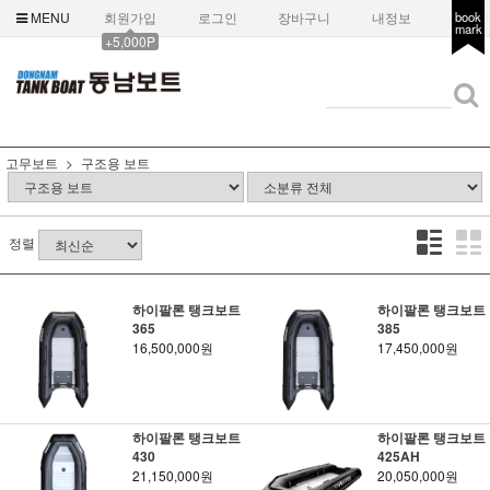
MENU
회원가입
로그인
장바구니
내정보
book
mark
+5,000P
고무보트
구조용 보트
정렬
하이팔론 탱크보트
하이팔론 탱크보트
365
385
16,500,000원
17,450,000원
하이팔론 탱크보트
하이팔론 탱크보트
430
425AH
21,150,000원
20,050,000원