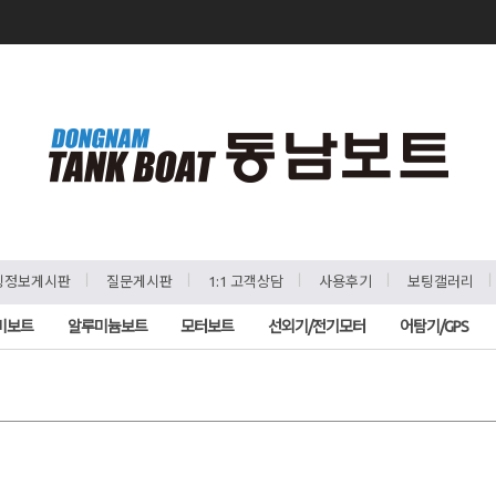
ㅣ
ㅣ
ㅣ
ㅣ
팅정보게시판
질문게시판
1:1 고객상담
사용후기
보팅갤러리
비보트
알루미늄보트
모터보트
선외기/전기모터
어탐기/GPS