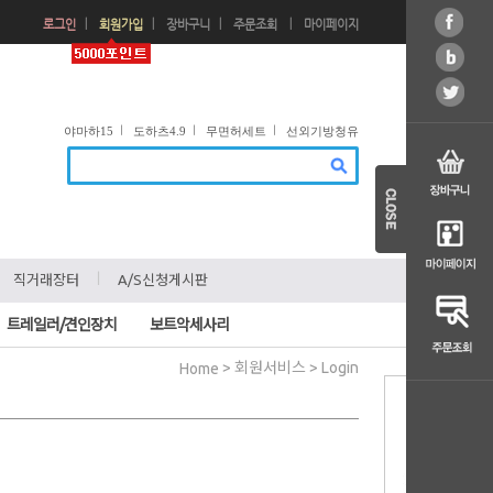
ㅣ
ㅣ
ㅣ
ㅣ
로그인
회원가입
장바구니
주문조회
마이페이지
ㅣ
ㅣ
ㅣ
야마하15
도하츠4.9
무면허세트
선외기방청유
ㅣ
ㅣ
직거래장터
A/S신청게시판
트레일러/견인장치
보트악세사리
> 회원서비스 > Login
Home