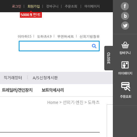
ㅣ
ㅣ
ㅣ
ㅣ
로그인
회원가입
장바구니
주문조회
마이페이지
ㅣ
ㅣ
ㅣ
야마하15
도하츠4.9
무면허세트
선외기방청유
ㅣ
ㅣ
직거래장터
A/S신청게시판
트레일러/견인장치
보트악세사리
>
>
Home
선외기·엔진
도하츠