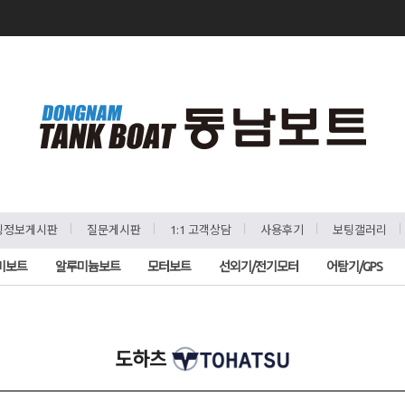
ㅣ
ㅣ
ㅣ
ㅣ
팅정보게시판
질문게시판
1:1 고객상담
사용후기
보팅갤러리
비보트
알루미늄보트
모터보트
선외기/전기모터
어탐기/GPS
도하츠